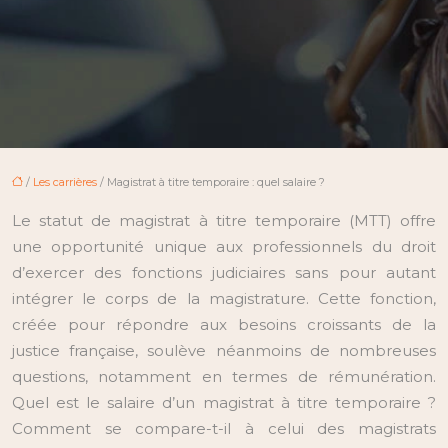
/
Les carrières
/ Magistrat à titre temporaire : quel salaire ?
Le statut de magistrat à titre temporaire (MTT) offre
une opportunité unique aux professionnels du droit
d’exercer des fonctions judiciaires sans pour autant
intégrer le corps de la magistrature. Cette fonction,
créée pour répondre aux besoins croissants de la
justice française, soulève néanmoins de nombreuses
questions, notamment en termes de rémunération.
Quel est le salaire d’un magistrat à titre temporaire ?
Comment se compare-t-il à celui des magistrats