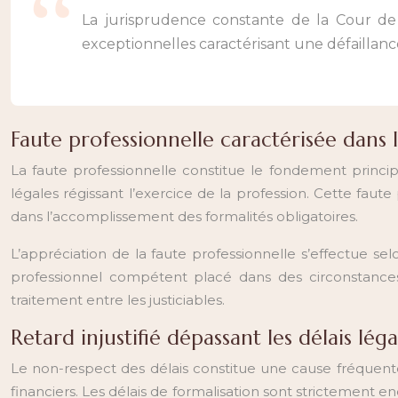
La jurisprudence constante de la Cour de cassation précise que le dessaisissement ne peut être prononcé qu’en présence de circonstances
exceptionnelles caractérisant une défaillance
Faute professionnelle caractérisée dans 
La faute professionnelle constitue le fondement princi
légales régissant l’exercice de la profession. Cette fau
dans l’accomplissement des formalités obligatoires.
L’appréciation de la faute professionnelle s’effectue se
professionnel compétent placé dans des circonstances 
traitement entre les justiciables.
Retard injustifié dépassant les délais lég
Le non-respect des délais constitue une cause fréquent
financiers. Les délais de formalisation sont strictement