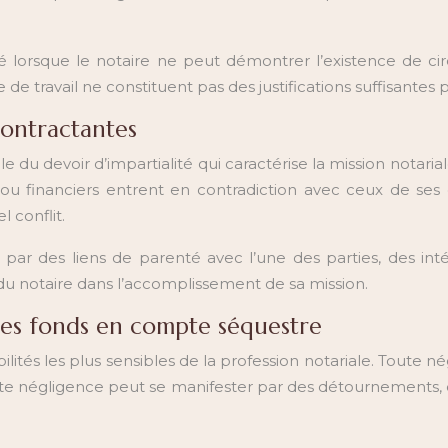
fié lorsque le notaire ne peut démontrer l’existence de ci
de travail ne constituent pas des justifications suffisantes
 contractantes
 du devoir d’impartialité qui caractérise la mission notaria
x ou financiers entrent en contradiction avec ceux de se
l conflit.
e par des liens de parenté avec l’une des parties, des int
é du notaire dans l’accomplissement de sa mission.
des fonds en compte séquestre
lités les plus sensibles de la profession notariale. Toute nég
tte négligence peut se manifester par des détournements, de