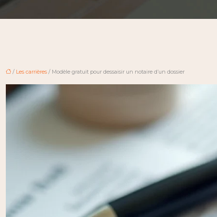
/
Les carrières
/ Modèle gratuit pour dessaisir un notaire d’un dossier