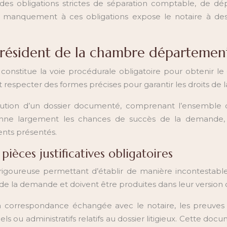
es obligations strictes de séparation comptable, de dép
 manquement à ces obligations expose le notaire à des 
président de la chambre département
nstitue la voie procédurale obligatoire pour obtenir le 
t respecter des formes précises pour garantir les droits de l
tion d’un dossier documenté, comprenant l’ensemble des 
ionne largement les chances de succès de la demande, 
ents présentés.
ièces justificatives obligatoires
 rigoureuse permettant d’établir de manière incontestabl
 de la demande et doivent être produites dans leur version 
correspondance échangée avec le notaire, les preuves des 
ls ou administratifs relatifs au dossier litigieux. Cette d