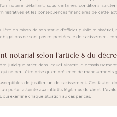
un notaire défaillant, sous certaines conditions strict
nistratives et les conséquences financières de cette act
lière en raison de son statut d’officier public ministériel
obligations ne sont pas respectées, le dessaisissement co
nt notarial selon l’article 8 du déc
e juridique strict dans lequel s’inscrit le dessaisissement
e, qui ne peut être prise qu’en présence de manquements gr
 susceptibles de justifier un dessaisissement. Ces fautes
 porter atteinte aux intérêts légitimes du client. L’évalua
 qui examine chaque situation au cas par cas.