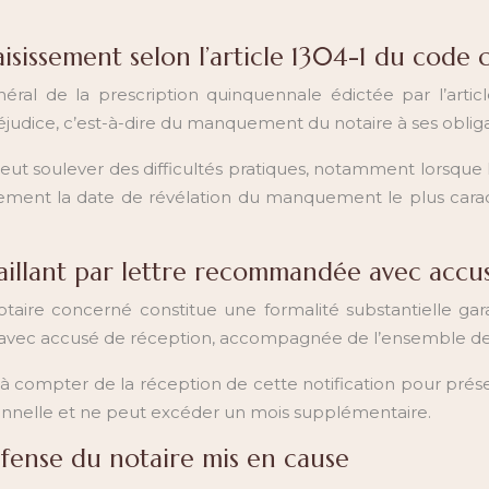
isissement selon l’article 1304-1 du code c
ral de la prescription quinquennale édictée par l’artic
udice, c’est-à-dire du manquement du notaire à ses obliga
peut soulever des difficultés pratiques, notamment lorsq
lement la date de révélation du manquement le plus caract
faillant par lettre recommandée avec accu
aire concerné constitue une formalité substantielle gara
 avec accusé de réception, accompagnée de l’ensemble des 
 à compter de la réception de cette notification pour prése
onnelle et ne peut excéder un mois supplémentaire.
éfense du notaire mis en cause