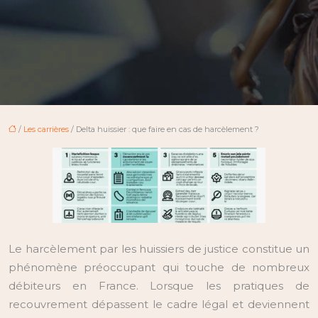
/
Les carrières
/ Delta huissier : que faire en cas de harcèlement ?
Le harcèlement par les huissiers de justice constitue un
phénomène préoccupant qui touche de nombreux
débiteurs en France. Lorsque les pratiques de
recouvrement dépassent le cadre légal et deviennent