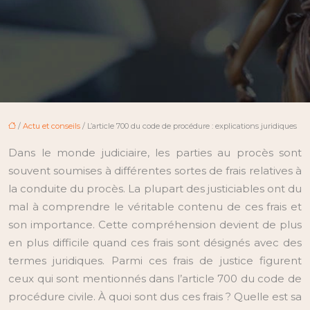
/
Actu et conseils
/ L’article 700 du code de procédure : explications juridiques
Dans le monde judiciaire, les parties au procès sont
souvent soumises à différentes sortes de frais relatives à
la conduite du procès. La plupart des justiciables ont du
mal à comprendre le véritable contenu de ces frais et
son importance. Cette compréhension devient de plus
en plus difficile quand ces frais sont désignés avec des
termes juridiques. Parmi ces frais de justice figurent
ceux qui sont mentionnés dans l’article 700 du code de
procédure civile. À quoi sont dus ces frais ? Quelle est sa